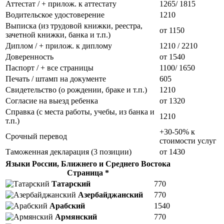
Аттестат / + прилож. к аттестату
1265/ 1815
Водительское удостоверение
1210
Выписка (из трудовой книжки, реестра,
от 1150
зачетной книжки, банка и т.п.)
Диплом / + прилож. к диплому
1210 / 2210
Доверенность
от 1540
Паспорт / + все страницы
1100/ 1650
Печать / штамп на документе
605
Свидетельство (о рождении, браке и т.п.)
1210
Согласие на выезд ребенка
от 1320
Справка (с места работы, учебы, из банка и
1210
т.п.)
+30-50% к
Срочный перевод
стоимости услуг
Таможенная декларация (3 позиции)
от 1430
Языки России, Ближнего и Среднего Востока
Страница *
Татарский
770
Азербайджанский
770
Арабский
1540
Армянский
770