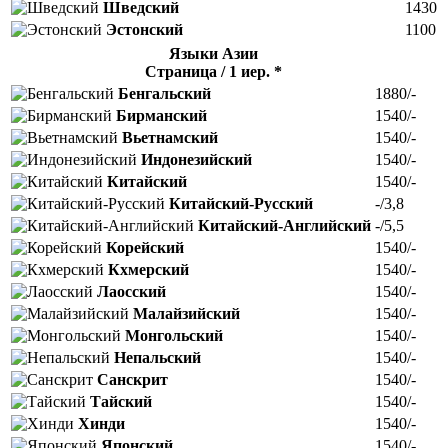
Шведский
1430
Эстонский
1100
Языки Азии
Страница / 1 иер. *
Бенгальский
1880/-
Бирманский
1540/-
Вьетнамский
1540/-
Индонезийский
1540/-
Китайский
1540/-
Китайский-Русский
-/3,8
Китайский-Английский
-/5,5
Корейский
1540/-
Кхмерский
1540/-
Лаосский
1540/-
Малайзийский
1540/-
Монгольский
1540/-
Непальский
1540/-
Санскрит
1540/-
Тайский
1540/-
Хинди
1540/-
Японский
1540/-