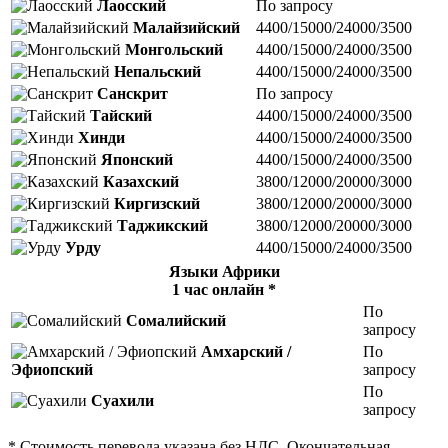
Лаосский
По запросу
Малайзийский
4400/15000/24000/3500
Монгольский
4400/15000/24000/3500
Непальский
4400/15000/24000/3500
Санскрит
По запросу
Тайский
4400/15000/24000/3500
Хинди
4400/15000/24000/3500
Японский
4400/15000/24000/3500
Казахский
3800/12000/20000/3000
Киргизский
3800/12000/20000/3000
Таджикский
3800/12000/20000/3000
Урду
4400/15000/24000/3500
Языки Африки
1 час онлайн *
По
Сомалийский
запросу
Амхарский /
По
Эфиопский
запросу
По
Суахили
запросу
* Стоимость перевода указана без НДС. Окончательная