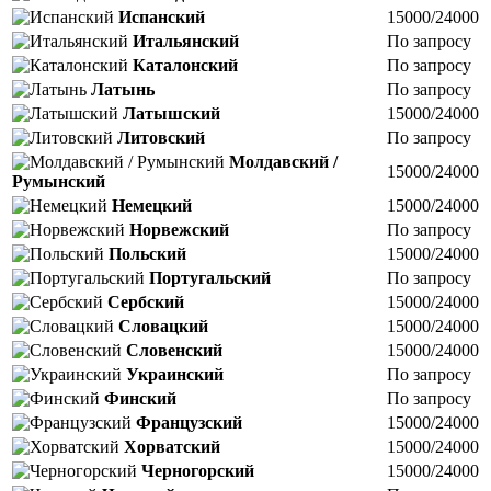
Испанский
15000/24000
Итальянский
По запросу
Каталонский
По запросу
Латынь
По запросу
Латышский
15000/24000
Литовский
По запросу
Молдавский /
15000/24000
Румынский
Немецкий
15000/24000
Норвежский
По запросу
Польский
15000/24000
Португальский
По запросу
Сербский
15000/24000
Словацкий
15000/24000
Словенский
15000/24000
Украинский
По запросу
Финский
По запросу
Французский
15000/24000
Хорватский
15000/24000
Черногорский
15000/24000