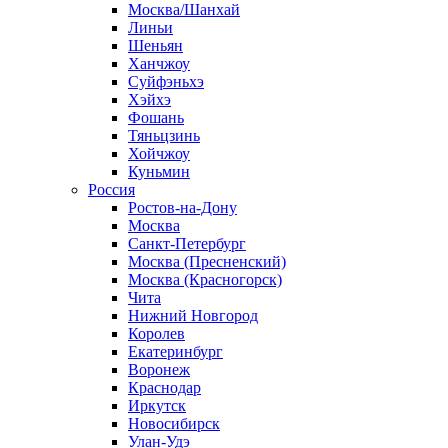
Москва/Шанхай
Линьи
Шеньян
Ханчжоу
Суйфэньхэ
Хэйхэ
Фошань
Тяньцзинь
Хойчжоу
Куньмин
Россия
Ростов-на-Дону
Москва
Санкт-Петербург
Москва (Пресненский)
Москва (Красногорск)
Чита
Нижний Новгород
Королев
Екатеринбург
Воронеж
Краснодар
Иркутск
Новосибирск
Улан-Удэ