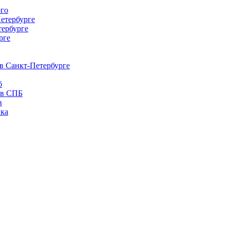
ого
етербурге
тербурге
рге
 в Санкт-Петербурге
б
 в СПБ
в
ка