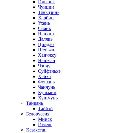
Гонконг
Чунцин
Тяньцзинь
Харбин
Ухань
Сиань
Нанкин
Далянь
Циндао
Шеньян
Ханчжоу
Наньчан
Чэнду
Суйфэньхэ
Хэйхэ
Фошань
Чанчунь
Куньмин
Хуньчунь
Тайвань
Тайбэй
Белоруссия
Минск
Гомель
Казахстан