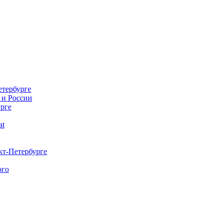
етербурге
 и России
урге
at
кт-Петербурге
ого