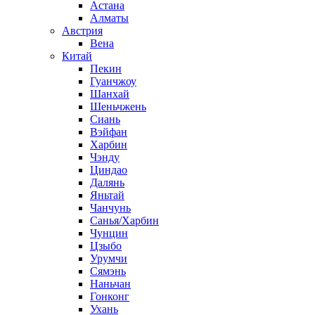
Астана
Алматы
Австрия
Вена
Китай
Пекин
Гуанчжоу
Шанхай
Шеньчжень
Сиань
Вэйфан
Харбин
Чэнду
Циндао
Далянь
Яньтай
Чанчунь
Санья/Харбин
Чунцин
Цзыбо
Урумчи
Сямэнь
Наньчан
Гонконг
Ухань