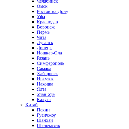
Челябинск
Омск
Ростов-на-Дону
Уфа
Краснодар
Воронеж
Пермь
Чита
Луганск
Донецк
Йошкар-Ола
Рязань
Симферополь
Самара
Хабаровск
Иркутск
Находка
Ялта
Улан-Удэ
Калуга
Китай
Пекин
Гуанчжоу
Шанхай
Шэньчжэнь