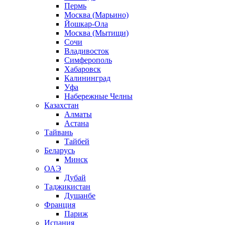
Пермь
Москва (Марьино)
Йошкар-Ола
Москва (Мытищи)
Сочи
Владивосток
Симферополь
Хабаровск
Калининград
Уфа
Набережные Челны
Казахстан
Алматы
Астана
Тайвань
Тайбей
Беларусь
Минск
ОАЭ
Дубай
Таджикистан
Душанбе
Франция
Париж
Испания