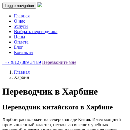
Toggle navigation
Главная
О нас
Услуги
Выбрать переводчика
Цены
Оплата
Блог
Контакты
+7 (812) 389-34-89
Перезвоните мне
Главная
Харбин
Переводчик в
Харбине
Переводчик китайского в Харбине
Харбин расположен на северо-западе Китая. Имея мощный
промышленный кластер, несколько высших учебных
заведений и десять миллионов населения, город является