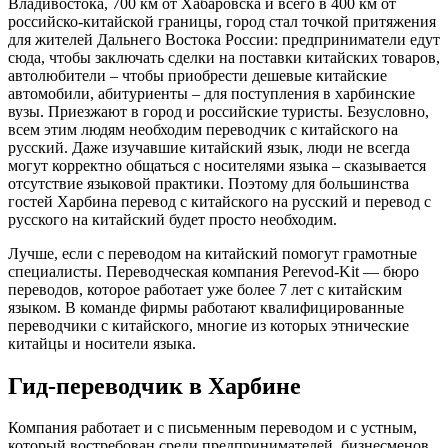
Владивостока, 700 км от Хабаровска и всего в 400 км от
российско-китайской границы, город стал точкой притяжения
для жителей Дальнего Востока России: предприниматели едут
сюда, чтобы заключать сделки на поставки китайских товаров,
автолюбители – чтобы приобрести дешевые китайские
автомобили, абитуриенты – для поступления в харбинские
вузы. Приезжают в город и российские туристы. Безусловно,
всем этим людям необходим переводчик с китайского на
русский. Даже изучавшие китайский язык, люди не всегда
могут корректно общаться с носителями языка – сказывается
отсутствие языковой практики. Поэтому для большинства
гостей Харбина перевод с китайского на русский и перевод с
русского на китайский будет просто необходим.
Лучше, если с переводом на китайский помогут грамотные
специалисты. Переводческая компания Perevod-Kit — бюро
переводов, которое работает уже более 7 лет с китайским
языком. В команде фирмы работают квалифицированные
переводчики с китайского, многие из которых этнические
китайцы и носители языка.
Гид-переводчик в Харбине
Компания работает и с письменным переводом и с устным,
который востребован среди предпринимателей, бизнесменов